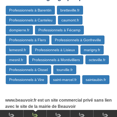
Professionnels à Barentin
bretteville.fr
Professionnels à Canteleu
caumont.fr
dompierre.fr
Professionnels à Fécamp
Professionnels à Flers
Professionnels à Gonfreville
lemesnil.fr
Professionnels à Lisieux
marigny.fr
mesnil.fr
Professionnels à Montivilliers
octeville.fr
Professionnels à Oissel
tourville.fr
Professionnels à Vire
saint-marcel.fr
saintaubin.fr
www.beauvoir.fr est un site commercial privé sans lien
avec le site de la mairie de Beauvoir