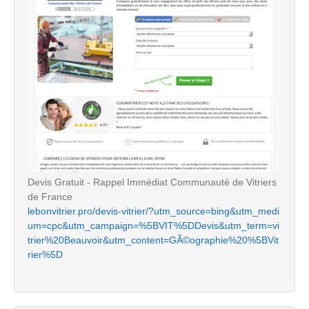
Devis Gratuit - Rappel Immédiat Communauté de Vitriers
de France
lebonvitrier.pro/devis-vitrier/?utm_source=bing&utm_medi
um=cpc&utm_campaign=%5BVIT%5DDevis&utm_term=vi
trier%20Beauvoir&utm_content=GÃ©ographie%20%5BVit
rier%5D